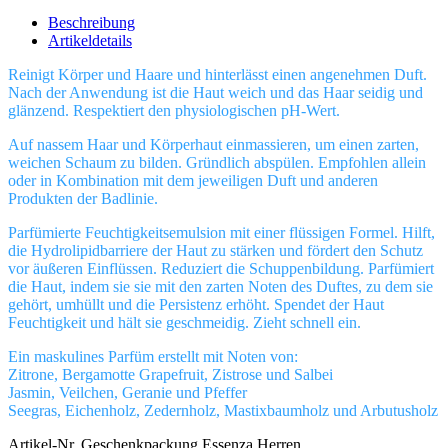
Beschreibung
Artikeldetails
Reinigt Körper und Haare und hinterlässt einen angenehmen Duft.
Nach der Anwendung ist die Haut weich und das Haar seidig und
glänzend. Respektiert den physiologischen pH-Wert.
Auf nassem Haar und Körperhaut einmassieren, um einen zarten,
weichen Schaum zu bilden. Gründlich abspülen. Empfohlen allein
oder in Kombination mit dem jeweiligen Duft und anderen
Produkten der Badlinie.
Parfümierte Feuchtigkeitsemulsion mit einer flüssigen Formel. Hilft,
die Hydrolipidbarriere der Haut zu stärken und fördert den Schutz
vor äußeren Einflüssen. Reduziert die Schuppenbildung. Parfümiert
die Haut, indem sie sie mit den zarten Noten des Duftes, zu dem sie
gehört, umhüllt und die Persistenz erhöht. Spendet der Haut
Feuchtigkeit und hält sie geschmeidig. Zieht schnell ein.
Ein maskulines Parfüm erstellt mit Noten von:
Zitrone, Bergamotte Grapefruit, Zistrose und Salbei
Jasmin, Veilchen, Geranie und Pfeffer
Seegras, Eichenholz, Zedernholz, Mastixbaumholz und Arbutusholz
Artikel-Nr.
Geschenkpackung Essenza Herren