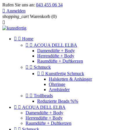
Rufen Sie uns an:
043 455 06 34

Anmelden
shopping_cart
Warenkorb
(0)



Home


ACQUA DELL ELBA
Damendüfte + Body
Herrendüfte + Body
Raumdüfte + Duftkerzen


Schmuck


Kunstfertig Schmuck
Halsketten & Anhänger
Ohrringe
Armbänder


Trollbeads
Reduzierte Beads %%


ACQUA DELL ELBA
Damendüfte + Body
Herrendüfte + Body
Raumdüfte + Duftkerzen


Schmuck