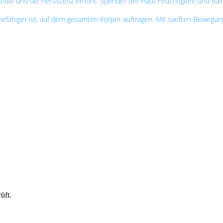
üllt und die Persistenz erhöht. Spendet der Haut Feuchtigkeit und hält 
ähiger ist, auf dem gesamten Körper auftragen. Mit sanften Bewegungen
üft.