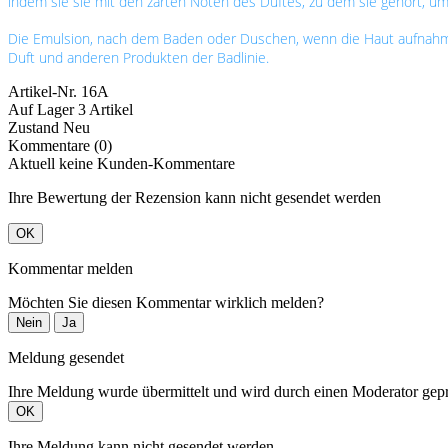
indem sie sie mit den zarten Noten des Duftes, zu dem sie gehört, umh
Die Emulsion, nach dem Baden oder Duschen, wenn die Haut aufnahmef
Duft und anderen Produkten der Badlinie.
Artikel-Nr.
16A
Auf Lager
3 Artikel
Zustand
Neu
Kommentare (0)
Aktuell keine Kunden-Kommentare
Ihre Bewertung der Rezension kann nicht gesendet werden
OK
Kommentar melden
Möchten Sie diesen Kommentar wirklich melden?
Nein
Ja
Meldung gesendet
Ihre Meldung wurde übermittelt und wird durch einen Moderator gepr
OK
Ihre Meldung kann nicht gesendet werden