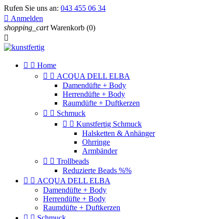
Rufen Sie uns an:
043 455 06 34

Anmelden
shopping_cart
Warenkorb
(0)



Home


ACQUA DELL ELBA
Damendüfte + Body
Herrendüfte + Body
Raumdüfte + Duftkerzen


Schmuck


Kunstfertig Schmuck
Halsketten & Anhänger
Ohrringe
Armbänder


Trollbeads
Reduzierte Beads %%


ACQUA DELL ELBA
Damendüfte + Body
Herrendüfte + Body
Raumdüfte + Duftkerzen


Schmuck