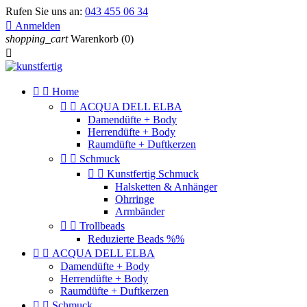
Rufen Sie uns an:
043 455 06 34

Anmelden
shopping_cart
Warenkorb
(0)



Home


ACQUA DELL ELBA
Damendüfte + Body
Herrendüfte + Body
Raumdüfte + Duftkerzen


Schmuck


Kunstfertig Schmuck
Halsketten & Anhänger
Ohrringe
Armbänder


Trollbeads
Reduzierte Beads %%


ACQUA DELL ELBA
Damendüfte + Body
Herrendüfte + Body
Raumdüfte + Duftkerzen


Schmuck