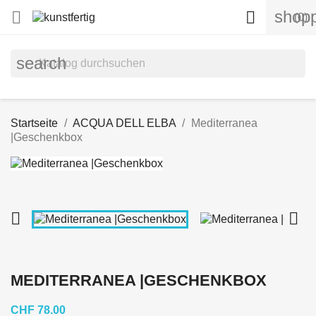
shopp


(0)
search
Startseite
ACQUA DELL ELBA
Mediterranea
|Geschenkbox


MEDITERRANEA |GESCHENKBOX
CHF 78.00