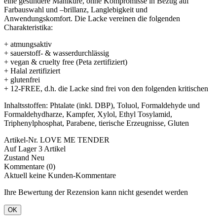
eine
gesündere Maniküre, ohne Kompromisse in Bezug auf
Farbauswahl und
–
brillanz, Langlebigkeit und
Anwendungskomfort. Die Lacke vereinen die folgenden
Charakteristika:
+ atmungsaktiv
+ sauerstoff- & wasserdurchlässig
+ vegan & cruelty free (Peta zertifiziert)
+ Halal zertifiziert
+ glutenfrei
+ 12-FREE, d.h. die Lacke sind frei von den folgenden kritischen
Inhaltsstoffen: Phtalate (inkl. DBP), Toluol, Formaldehyde und
Formaldehydharze, Kampfer, Xylol, Ethyl Tosylamid,
Triphenylphosphat, Parabene, tierische Erzeugnisse, Gluten
Artikel-Nr.
LOVE ME TENDER
Auf Lager
3 Artikel
Zustand
Neu
Kommentare (0)
Aktuell keine Kunden-Kommentare
Ihre Bewertung der Rezension kann nicht gesendet werden
OK