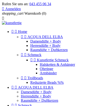
Rufen Sie uns an:
043 455 06 34

Anmelden
shopping_cart
Warenkorb
(0)



Home


ACQUA DELL ELBA
Damendüfte + Body
Herrendüfte + Body
Raumdüfte + Duftkerzen


Schmuck


Kunstfertig Schmuck
Halsketten & Anhänger
Ohrringe
Armbänder


Trollbeads
Reduzierte Beads %%


ACQUA DELL ELBA
Damendüfte + Body
Herrendüfte + Body
Raumdüfte + Duftkerzen


Schmuck